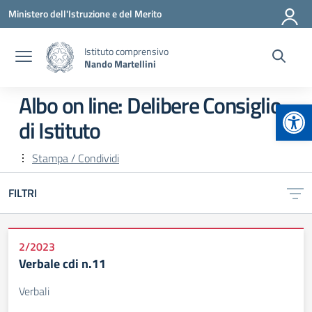
Vai ai contenuti
Vai al menu di navigazione
Vai al footer
Ministero dell'Istruzione e del Merito
Istituto comprensivo
Nando Martellini
Albo on line:
Delibere Consiglio
Apr
di Istituto
Stampa / Condividi
FILTRI
2/2023
Verbale cdi n.11
Verbali