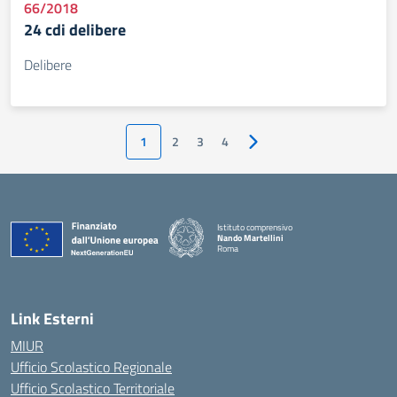
66/2018
24 cdi delibere
Delibere
1
2
3
4
Pagina successiva
Istituto comprensivo
Nando Martellini
Roma
— Visita la pagina iniziale della scuola
Link Esterni
MIUR
Ufficio Scolastico Regionale
Ufficio Scolastico Territoriale