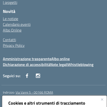
I progetti
Novità
Le notizie
Calendario eventi
Albo Online
Contatti
Privacy Policy
Amministrazione trasparente
Albo online
Dichiarazione di accessibilità
Note legali
Whistleblowing
Seguici su:
Indirizzo:
Via Vanni 5 - 00166 ROMA
Centralino:
06 66180851
Email:
RMIC86500P@istruzione.it
Posta elettronica certificata (PEC):
Cookies e altri strumenti di tracciamento
RMIC86500P@pec.istruzione.it