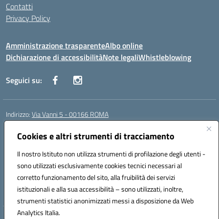
Contatti
Privacy Policy
Amministrazione trasparente
Albo online
Dichiarazione di accessibilità
Note legali
Whistleblowing
Seguici su:
Indirizzo:
Via Vanni 5 - 00166 ROMA
Centralino:
06 66180851
Email:
RMIC86500P@istruzione.it
Posta elettronica certificata (PEC):
RMIC86500P@pec.istruzione.it
Cookies e altri strumenti di tracciamento
Codice fiscale: 97197050582
Il nostro Istituto non utilizza strumenti di profilazione degli utenti -
Codice meccanografico:
RMIC86500P
sono utilizzati esclusivamente cookies tecnici necessari al
Codice Indice delle Pubbliche Amministrazioni (IPA): istsc_RMIC86500P
corretto funzionamento del sito, alla fruibilità dei servizi
Codice unico di fatturazione (CUF): UFSRRZ
istituzionali e alla sua accessibilità – sono utilizzati, inoltre,
strumenti statistici anonimizzati messi a disposizione da Web
Analytics Italia.