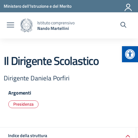
Vai ai contenuti
Vai al menu di navigazione
Vai al footer
Ministero dell'Istruzione e del Merito
Istituto comprensivo
Nando Martellini
Apr
Il Dirigente Scolastico
Dirigente Daniela Porfiri
Argomenti
Presidenza
Indice della struttura