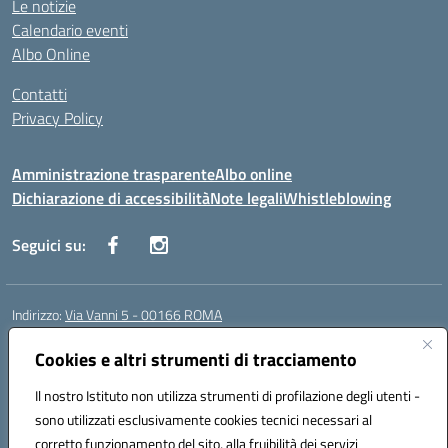
Le notizie
Calendario eventi
Albo Online
Contatti
Privacy Policy
Amministrazione trasparente
Albo online
Dichiarazione di accessibilità
Note legali
Whistleblowing
Seguici su:
Indirizzo:
Via Vanni 5 - 00166 ROMA
Centralino:
06 66180851
Email:
RMIC86500P@istruzione.it
Posta elettronica certificata (PEC):
Cookies e altri strumenti di tracciamento
RMIC86500P@pec.istruzione.it
Codice fiscale: 97197050582
Il nostro Istituto non utilizza strumenti di profilazione degli utenti -
Codice meccanografico:
RMIC86500P
sono utilizzati esclusivamente cookies tecnici necessari al
Codice Indice delle Pubbliche Amministrazioni (IPA): istsc_RMIC86500P
corretto funzionamento del sito, alla fruibilità dei servizi