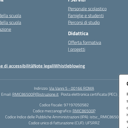
Personale scolastico
della scuola
Famiglie e studenti
della scuola
Percorsi di studio
azione
Didattica
Offerta formativa
I progetti
e di accessibilità
Note legali
Whistleblowing
Indirizzo:
Via Vanni 5 - 00166 ROMA
Email:
RMIC86500P@istruzione.it
Posta elettronica certificata (PEC):
RMIC
Codice fiscale: 97197050582
Codice meccanografico:
RMIC86500P
Codice Indice delle Pubbliche Amministrazioni (IPA): istsc_RMIC86500P
Codice unico di fatturazione (CUF): UFSRRZ