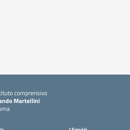
tituto comprensivo
ando Martellini
oma
Visita la pagina iniziale della scuola
la
I Servizi