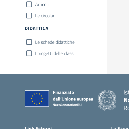
Articoli
Le circolari
DIDATTICA
Le schede didattiche
I progetti delle classi
Is
N
R
— 
Link Esterni
La Scuo