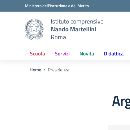
Vai ai contenuti
Vai al menu di navigazione
Vai al footer
Ministero dell'Istruzione e del Merito
Istituto comprensivo
Nando Martellini
Roma
Scuola
Servizi
Novità
Didattica
Home
Presidenza
Ar