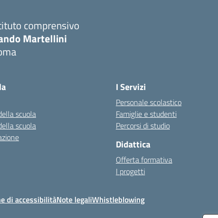
tituto comprensivo
ando Martellini
oma
Visita la pagina iniziale della scuola
la
I Servizi
Personale scolastico
della scuola
Famiglie e studenti
della scuola
Percorsi di studio
azione
Didattica
Offerta formativa
I progetti
e di accessibilità
Note legali
Whistleblowing