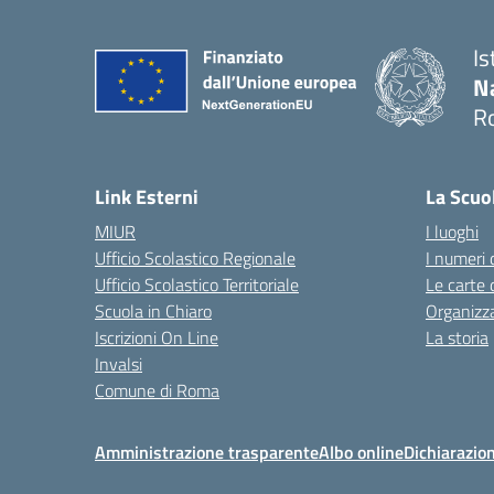
Is
N
R
— 
Link Esterni
La Scuo
MIUR
I luoghi
Ufficio Scolastico Regionale
I numeri 
Ufficio Scolastico Territoriale
Le carte 
Scuola in Chiaro
Organizz
Iscrizioni On Line
La storia
Invalsi
Comune di Roma
Amministrazione trasparente
Albo online
Dichiarazion