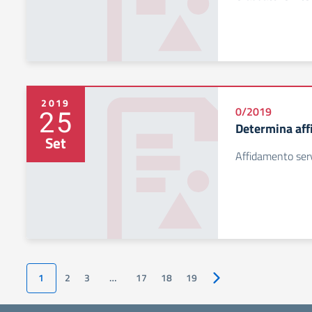
2019
25
0/2019
Determina af
Set
Affidamento serv
1
2
3
…
17
18
19
Pagina successiva