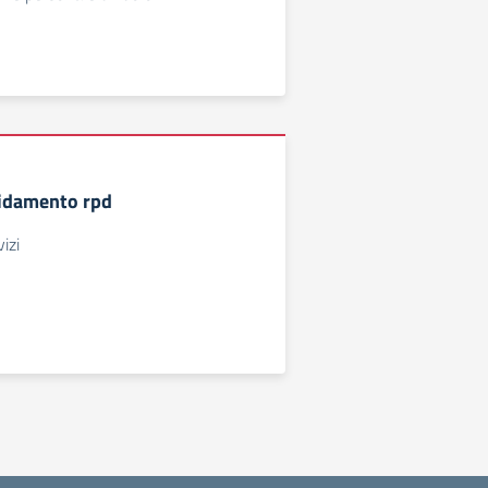
fidamento rpd
izi