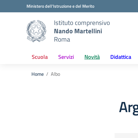
Vai ai contenuti
Vai al menu di navigazione
Vai al footer
Ministero dell'Istruzione e del Merito
Istituto comprensivo
Nando Martellini
Roma
Scuola
Servizi
Novità
Didattica
Home
Albo
Ar