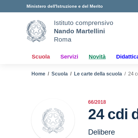
Vai ai contenuti
Vai al menu di navigazione
Vai al footer
Ministero dell'Istruzione e del Merito
Istituto comprensivo
Nando Martellini
Roma
Scuola
Servizi
Novità
Didattic
Home
Scuola
Le carte della scuola
24 c
66/2018
24 cdi 
Delibere