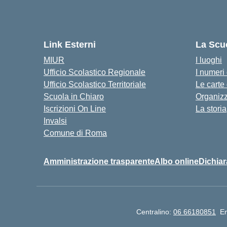
Link Esterni
La Scu
MIUR
I luoghi
Ufficio Scolastico Regionale
I numeri
Ufficio Scolastico Territoriale
Le carte
Scuola in Chiaro
Organiz
Iscrizioni On Line
La storia
Invalsi
Comune di Roma
Amministrazione trasparente
Albo online
Dichiar
Centralino:
06 66180851
E