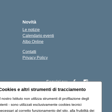
cuola
Novità
Le notizie
Calendario eventi
Albo Online
Contatti
Privacy Policy
Seguici su:
Cookies e altri strumenti di tracciamento
Il nostro Istituto non utilizza strumenti di profilazione degli
IC86500P@pec.istruzione.it
utenti - sono utilizzati esclusivamente cookies tecnici
necessari al corretto funzionamento del sito, alla fruibilità dei