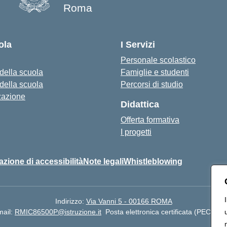
Roma
— Visita la pagina iniziale della s
ola
I Servizi
Personale scolastico
 della scuola
Famiglie e studenti
 della scuola
Percorsi di studio
zazione
Didattica
Offerta formativa
I progetti
azione di accessibilità
Note legali
Whistleblowing
Indirizzo:
Via Vanni 5 - 00166 ROMA
mail:
RMIC86500P@istruzione.it
Posta elettronica certificata (PEC):
RM