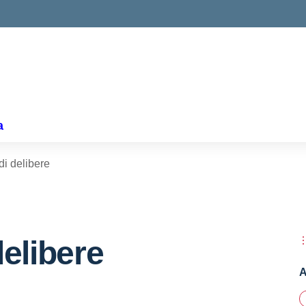
a
di delibere
delibere
A