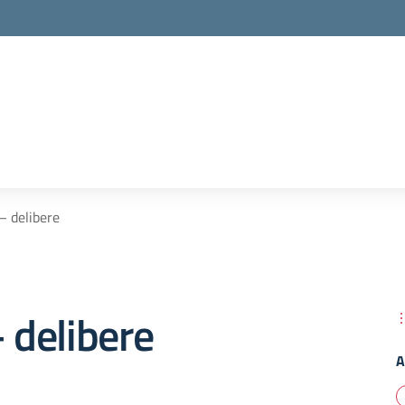
 – delibere
– delibere
A