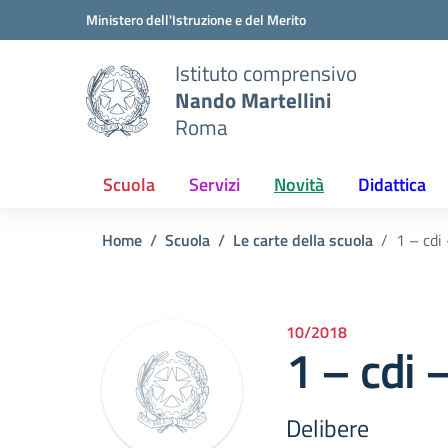
Vai ai contenuti
Vai al menu di navigazione
Vai al footer
Ministero dell'Istruzione e del Merito
Istituto comprensivo
Nando Martellini
Roma
Scuola
Servizi
Novità
Didattica
Home
Scuola
Le carte della scuola
1 – cdi
10/2018
1 – cdi 
Delibere