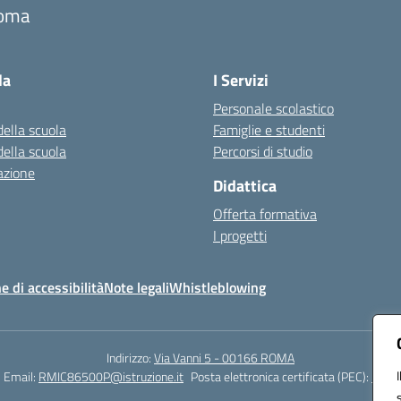
oma
Visita la pagina iniziale della scuola
la
I Servizi
Personale scolastico
della scuola
Famiglie e studenti
della scuola
Percorsi di studio
azione
Didattica
Offerta formativa
I progetti
e di accessibilità
Note legali
Whistleblowing
Indirizzo:
Via Vanni 5 - 00166 ROMA
Email:
RMIC86500P@istruzione.it
Posta elettronica certificata (PEC):
RMIC