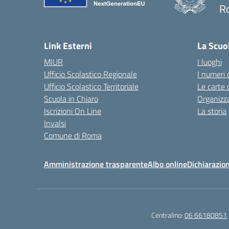
R
— 
Link Esterni
La Scuo
MIUR
I luoghi
Ufficio Scolastico Regionale
I numeri 
Ufficio Scolastico Territoriale
Le carte 
Scuola in Chiaro
Organizz
Iscrizioni On Line
La storia
Invalsi
Comune di Roma
Amministrazione trasparente
Albo online
Dichiarazion
Centralino:
06 66180851