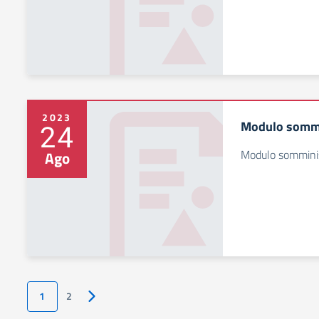
2023
Modulo sommin
24
Modulo somminis
Ago
1
2
Pagina successiva