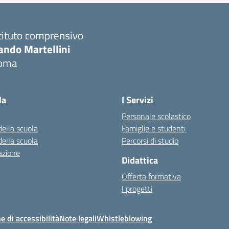
tituto comprensivo
ando Martellini
oma
Visita la pagina iniziale della scuola
la
I Servizi
Personale scolastico
della scuola
Famiglie e studenti
della scuola
Percorsi di studio
azione
Didattica
Offerta formativa
I progetti
e di accessibilità
Note legali
Whistleblowing