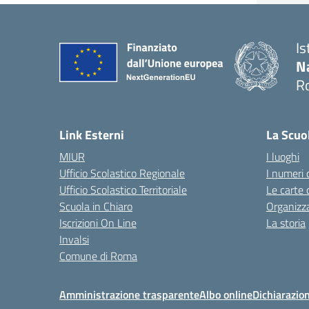
Is
N
R
— 
Link Esterni
La Scuo
MIUR
I luoghi
Ufficio Scolastico Regionale
I numeri 
Ufficio Scolastico Territoriale
Le carte 
Scuola in Chiaro
Organizz
Iscrizioni On Line
La storia
Invalsi
Comune di Roma
Amministrazione trasparente
Albo online
Dichiarazion