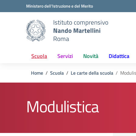
Vai ai contenuti
Vai al menu di navigazione
Vai al footer
Ministero dell'Istruzione e del Merito
Istituto comprensivo
Nando Martellini
Roma
Scuola
Servizi
Novità
Didattica
Home
Scuola
Le carte della scuola
Modulis
Modulistica