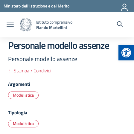
Vai ai contenuti
Vai al menu di navigazione
Vai al footer
Ministero dell'Istruzione e del Merito
Istituto comprensivo
Nando Martellini
Personale modello assenze
Apr
Personale modello assenze
Stampa / Condividi
Argomenti
Modulistica
Tipologia
Modulistica