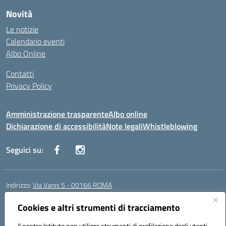
Novità
Le notizie
Calendario eventi
Albo Online
Contatti
Privacy Policy
Amministrazione trasparente
Albo online
Dichiarazione di accessibilità
Note legali
Whistleblowing
Seguici su:
Indirizzo:
Via Vanni 5 - 00166 ROMA
Centralino:
06 66180851
Email:
RMIC86500P@istruzione.it
Posta elettronica certificata (PEC):
Cookies e altri strumenti di tracciamento
RMIC86500P@pec.istruzione.it
Codice fiscale: 97197050582
Il nostro Istituto non utilizza strumenti di profilazione degli utenti -