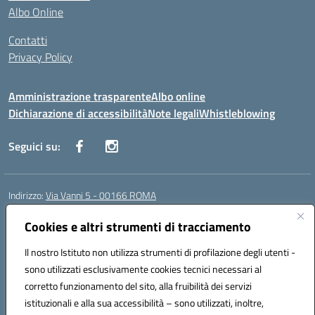
Albo Online
Contatti
Privacy Policy
Amministrazione trasparente
Albo online
Dichiarazione di accessibilità
Note legali
Whistleblowing
Seguici su:
Indirizzo:
Via Vanni 5 - 00166 ROMA
Centralino:
06 66180851
Email:
RMIC86500P@istruzione.it
Posta elettronica certificata (PEC):
Cookies e altri strumenti di tracciamento
RMIC86500P@pec.istruzione.it
Codice fiscale: 97197050582
Il nostro Istituto non utilizza strumenti di profilazione degli utenti -
Codice meccanografico:
RMIC86500P
sono utilizzati esclusivamente cookies tecnici necessari al
Codice Indice delle Pubbliche Amministrazioni (IPA): istsc_RMIC86500P
corretto funzionamento del sito, alla fruibilità dei servizi
Codice unico di fatturazione (CUF): UFSRRZ
istituzionali e alla sua accessibilità – sono utilizzati, inoltre,