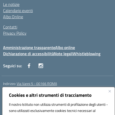
Le notizie
Calendario eventi
Albo Online
Contatti
Privacy Policy
Amministrazione trasparente
Albo online
Dichiarazione di accessibilità
Note legali
Whistleblowing
Seguici su:
Indirizzo:
Via Vanni 5 - 00166 ROMA
Centralino:
06 66180851
Email:
RMIC86500P@istruzione.it
Posta elettronica certificata (PEC):
Cookies e altri strumenti di tracciamento
RMIC86500P@pec.istruzione.it
Codice fiscale: 97197050582
Il nostro Istituto non utilizza strumenti di profilazione degli utenti -
Codice meccanografico:
RMIC86500P
sono utilizzati esclusivamente cookies tecnici necessari al
Codice Indice delle Pubbliche Amministrazioni (IPA): istsc_RMIC86500P