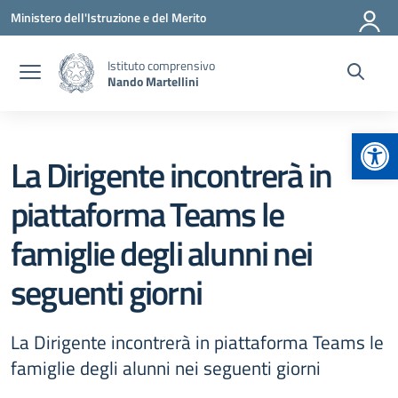
Vai ai contenuti
Vai al menu di navigazione
Vai al footer
Ministero dell'Istruzione e del Merito
Istituto comprensivo
Nando Martellini
Apr
La Dirigente incontrerà in
piattaforma Teams le
famiglie degli alunni nei
seguenti giorni
La Dirigente incontrerà in piattaforma Teams le
famiglie degli alunni nei seguenti giorni