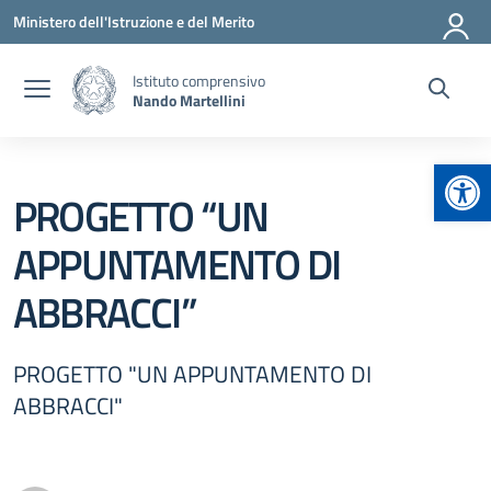
Vai ai contenuti
Vai al menu di navigazione
Vai al footer
Ministero dell'Istruzione e del Merito
Istituto comprensivo
Nando Martellini
Apr
PROGETTO “UN
APPUNTAMENTO DI
ABBRACCI”
PROGETTO "UN APPUNTAMENTO DI
ABBRACCI"