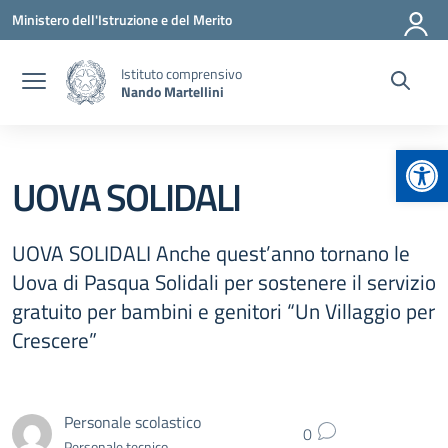
Vai ai contenuti
Vai al menu di navigazione
Vai al footer
Ministero dell'Istruzione e del Merito
Istituto comprensivo
Nando Martellini
Apr
UOVA SOLIDALI
UOVA SOLIDALI Anche quest’anno tornano le
Uova di Pasqua Solidali per sostenere il servizio
gratuito per bambini e genitori “Un Villaggio per
Crescere”
Personale scolastico
0
Personale tecnico