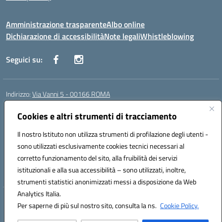
Amministrazione trasparente
Albo online
Dichiarazione di accessibilità
Note legali
Whistleblowing
Seguici su:
Indirizzo:
Via Vanni 5 - 00166 ROMA
Centralino:
06 66180851
Email:
RMIC86500P@istruzione.it
Posta elettronica certificata (PEC):
Cookies e altri strumenti di tracciamento
RMIC86500P@pec.istruzione.it
Codice fiscale: 97197050582
Il nostro Istituto non utilizza strumenti di profilazione degli utenti -
Codice meccanografico:
RMIC86500P
sono utilizzati esclusivamente cookies tecnici necessari al
Codice Indice delle Pubbliche Amministrazioni (IPA): istsc_RMIC86500P
corretto funzionamento del sito, alla fruibilità dei servizi
Codice unico di fatturazione (CUF): UFSRRZ
istituzionali e alla sua accessibilità – sono utilizzati, inoltre,
strumenti statistici anonimizzati messi a disposizione da Web
Analytics Italia.
Hosting & Powered by 3D Solution S.r.l.
Per saperne di più sul nostro sito, consulta la ns.
Cookie Policy.
Concept & Design by Designers Italia