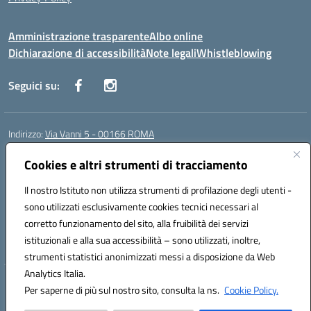
Amministrazione trasparente
Albo online
Dichiarazione di accessibilità
Note legali
Whistleblowing
Seguici su:
Indirizzo:
Via Vanni 5 - 00166 ROMA
Centralino:
06 66180851
Email:
RMIC86500P@istruzione.it
Posta elettronica certificata (PEC):
Cookies e altri strumenti di tracciamento
RMIC86500P@pec.istruzione.it
Codice fiscale: 97197050582
Il nostro Istituto non utilizza strumenti di profilazione degli utenti -
Codice meccanografico:
RMIC86500P
sono utilizzati esclusivamente cookies tecnici necessari al
Codice Indice delle Pubbliche Amministrazioni (IPA): istsc_RMIC86500P
corretto funzionamento del sito, alla fruibilità dei servizi
Codice unico di fatturazione (CUF): UFSRRZ
istituzionali e alla sua accessibilità – sono utilizzati, inoltre,
strumenti statistici anonimizzati messi a disposizione da Web
Analytics Italia.
Hosting & Powered by 3D Solution S.r.l.
Per saperne di più sul nostro sito, consulta la ns.
Cookie Policy.
Concept & Design by Designers Italia