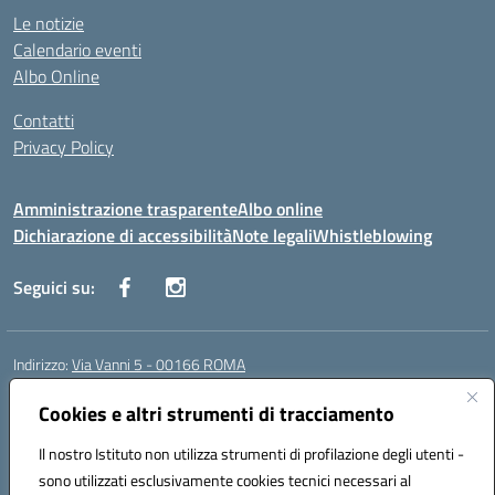
Le notizie
Calendario eventi
Albo Online
Contatti
Privacy Policy
Amministrazione trasparente
Albo online
Dichiarazione di accessibilità
Note legali
Whistleblowing
Seguici su:
Indirizzo:
Via Vanni 5 - 00166 ROMA
Centralino:
06 66180851
Email:
RMIC86500P@istruzione.it
Posta elettronica certificata (PEC):
Cookies e altri strumenti di tracciamento
RMIC86500P@pec.istruzione.it
Codice fiscale: 97197050582
Il nostro Istituto non utilizza strumenti di profilazione degli utenti -
Codice meccanografico:
RMIC86500P
sono utilizzati esclusivamente cookies tecnici necessari al