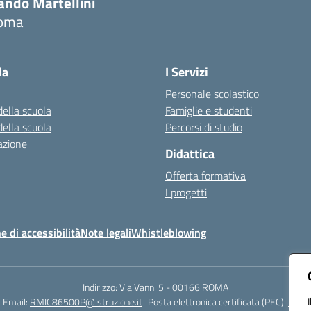
ando Martellini
oma
Visita la pagina iniziale della scuola
la
I Servizi
Personale scolastico
della scuola
Famiglie e studenti
della scuola
Percorsi di studio
azione
Didattica
Offerta formativa
I progetti
e di accessibilità
Note legali
Whistleblowing
Indirizzo:
Via Vanni 5 - 00166 ROMA
Email:
RMIC86500P@istruzione.it
Posta elettronica certificata (PEC):
RMIC