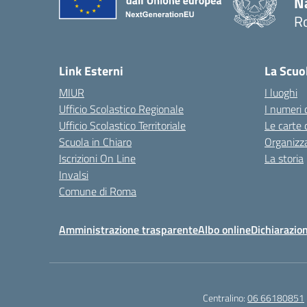
N
R
— 
Link Esterni
La Scuo
MIUR
I luoghi
Ufficio Scolastico Regionale
I numeri 
Ufficio Scolastico Territoriale
Le carte 
Scuola in Chiaro
Organizz
Iscrizioni On Line
La storia
Invalsi
Comune di Roma
Amministrazione trasparente
Albo online
Dichiarazion
Centralino:
06 66180851