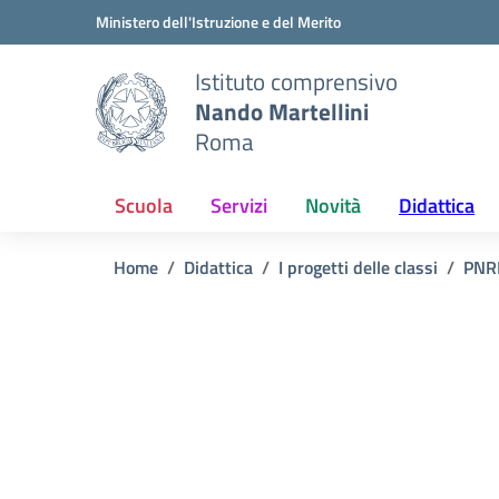
Vai ai contenuti
Vai al menu di navigazione
Vai al footer
Ministero dell'Istruzione e del Merito
Istituto comprensivo
Nando Martellini
Roma
Scuola
Servizi
Novità
Didattica
Home
Didattica
I progetti delle classi
PNRR