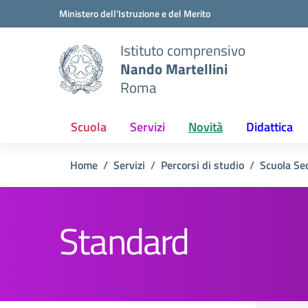
Vai ai contenuti
Vai al menu di navigazione
Vai al footer
Ministero dell'Istruzione e del Merito
Istituto comprensivo
Nando Martellini
Roma
Scuola
Servizi
Novità
Didattica
Home
Servizi
Percorsi di studio
Scuola Se
Standard