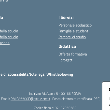
Visita la pagina iniziale della scuola
la
I Servizi
Personale scolastico
della scuola
Famiglie e studenti
della scuola
Percorsi di studio
azione
Didattica
Offerta formativa
I progetti
e di accessibilità
Note legali
Whistleblowing
Indirizzo:
Via Vanni 5 - 00166 ROMA
Email:
RMIC86500P@istruzione.it
Posta elettronica certificata (PEC):
RMIC
Codice fiscale: 97197050582