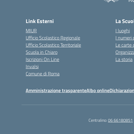
— 
Link Esterni
La Scuo
MIUR
I luoghi
Ufficio Scolastico Regionale
I numeri 
Ufficio Scolastico Territoriale
Le carte 
Scuola in Chiaro
Organizz
Iscrizioni On Line
La storia
Invalsi
Comune di Roma
Amministrazione trasparente
Albo online
Dichiarazion
Centralino:
06 66180851