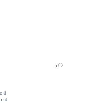
0
o il
 dal