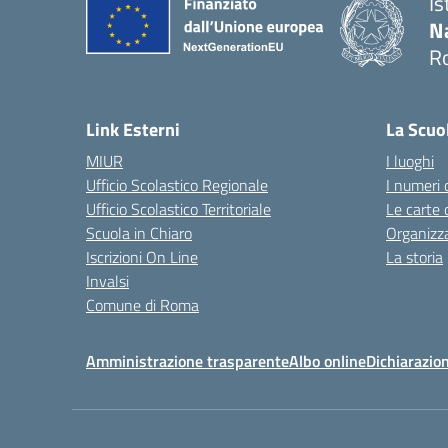
Is
N
R
— 
Link Esterni
La Scuo
MIUR
I luoghi
Ufficio Scolastico Regionale
I numeri 
Ufficio Scolastico Territoriale
Le carte 
Scuola in Chiaro
Organizz
Iscrizioni On Line
La storia
Invalsi
Comune di Roma
Amministrazione trasparente
Albo online
Dichiarazion