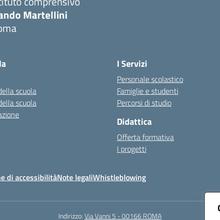
tituto comprensivo
ando Martellini
oma
Visita la pagina iniziale della scuola
la
I Servizi
Personale scolastico
della scuola
Famiglie e studenti
della scuola
Percorsi di studio
azione
Didattica
Offerta formativa
I progetti
e di accessibilità
Note legali
Whistleblowing
Indirizzo:
Via Vanni 5 - 00166 ROMA