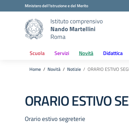
Vai ai contenuti
Vai al menu di navigazione
Vai al footer
Ministero dell'Istruzione e del Merito
Istituto comprensivo
Nando Martellini
Roma
Scuola
Servizi
Novità
Didattica
Home
Novità
Notizie
ORARIO ESTIVO SEG
ORARIO ESTIVO S
Orario estivo segreterie