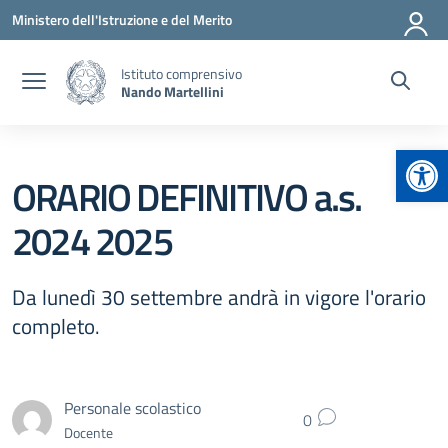
Vai ai contenuti
Vai al menu di navigazione
Vai al footer
Ministero dell'Istruzione e del Merito
Istituto comprensivo
Nando Martellini
Apr
ORARIO DEFINITIVO a.s.
2024 2025
Da lunedì 30 settembre andrà in vigore l'orario
completo.
Personale scolastico
0
Docente