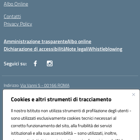
Albo Online
Contatti
Privacy Policy
Amministrazione trasparente
Albo online
Dichiarazione di accessibilità
Note legali
Whistleblowing
Seguici su:
Indirizzo:
Via Vanni 5 - 00166 ROMA
Centralino:
06 66180851
Email:
RMIC86500P@istruzione.it
Posta elettronica certificata (PEC):
Cookies e altri strumenti di tracciamento
RMIC86500P@pec.istruzione.it
Codice fiscale: 97197050582
Il nostro Istituto non utilizza strumenti di profilazione degli utenti -
Codice meccanografico:
RMIC86500P
sono utilizzati esclusivamente cookies tecnici necessari al
Codice Indice delle Pubbliche Amministrazioni (IPA): istsc_RMIC86500P
corretto funzionamento del sito, alla fruibilità dei servizi
Codice unico di fatturazione (CUF): UFSRRZ
istituzionali e alla sua accessibilità – sono utilizzati, inoltre,