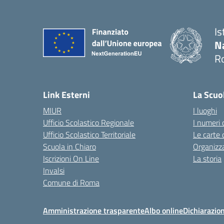
Is
N
R
— 
Link Esterni
La Scuo
MIUR
I luoghi
Ufficio Scolastico Regionale
I numeri 
Ufficio Scolastico Territoriale
Le carte 
Scuola in Chiaro
Organizz
Iscrizioni On Line
La storia
Invalsi
Comune di Roma
Amministrazione trasparente
Albo online
Dichiarazion