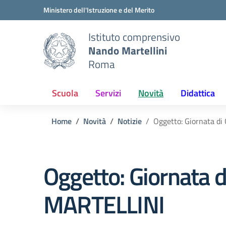
Vai ai contenuti
Vai al menu di navigazione
Vai al footer
Ministero dell'Istruzione e del Merito
Istituto comprensivo
Nando Martellini
Roma
Scuola
Servizi
Novità
Didattica
Home
Novità
Notizie
Oggetto: Giornata d
Oggetto: Giornata 
MARTELLINI