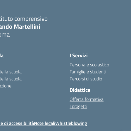
tituto comprensivo
ando Martellini
oma
Visita la pagina iniziale della scuola
la
I Servizi
Personale scolastico
della scuola
Famiglie e studenti
della scuola
Percorsi di studio
azione
Didattica
Offerta formativa
I progetti
e di accessibilità
Note legali
Whistleblowing