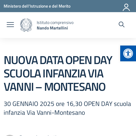
Vai ai contenuti
Vai al menu di navigazione
Vai al footer
Ministero dell'Istruzione e del Merito
Istituto comprensivo
Nando Martellini
Apr
NUOVA DATA OPEN DAY
SCUOLA INFANZIA VIA
VANNI – MONTESANO
30 GENNAIO 2025 ore 16,30 OPEN DAY scuola
infanzia Via Vanni-Montesano