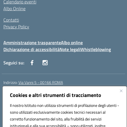
Calendario eventi
Albo Online
Contatti
Privacy Policy
Amministrazione trasparente
Albo online
Dichiarazione di accessibilità
Note legali
Whistleblowing
Seguici su:
Indirizzo:
Via Vanni 5 - 00166 ROMA
Centralino:
06 66180851
Email:
RMIC86500P@istruzione.it
Posta elettronica certificata (PEC):
Cookies e altri strumenti di tracciamento
RMIC86500P@pec.istruzione.it
Codice fiscale: 97197050582
Il nostro Istituto non utilizza strumenti di profilazione degli utenti -
Codice meccanografico:
RMIC86500P
sono utilizzati esclusivamente cookies tecnici necessari al
Codice Indice delle Pubbliche Amministrazioni (IPA): istsc_RMIC86500P
corretto funzionamento del sito, alla fruibilità dei servizi
Codice unico di fatturazione (CUF): UFSRRZ
istituzionali e alla sua accessibilità – sono utilizzati, inoltre,