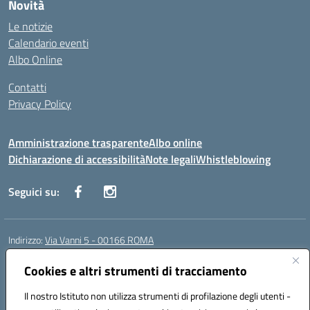
Novità
Le notizie
Calendario eventi
Albo Online
Contatti
Privacy Policy
Amministrazione trasparente
Albo online
Dichiarazione di accessibilità
Note legali
Whistleblowing
Seguici su:
Indirizzo:
Via Vanni 5 - 00166 ROMA
Centralino:
06 66180851
Email:
RMIC86500P@istruzione.it
Posta elettronica certificata (PEC):
Cookies e altri strumenti di tracciamento
RMIC86500P@pec.istruzione.it
Codice fiscale: 97197050582
Il nostro Istituto non utilizza strumenti di profilazione degli utenti -
Codice meccanografico:
RMIC86500P