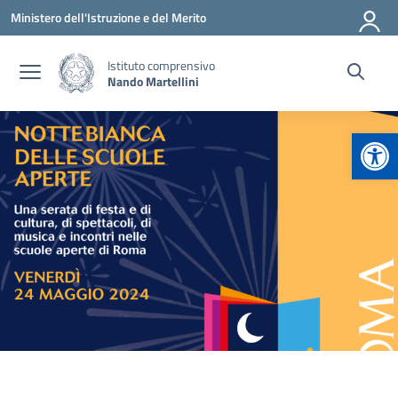
Vai ai contenuti
Vai al menu di navigazione
Vai al footer
Ministero dell'Istruzione e del Merito
Istituto comprensivo
Nando Martellini
Apr