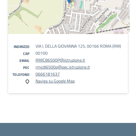
VIA I. DELLA GIOVANNA 125, 00166 ROMA (RM)
INDIRIZZO
00100
CAP
RMIC86500P@istruzione.it
EMAIL
rmic86500p@pec.istruzione.it
PEC
0666181637
TELEFONO
Naviga su Google Map