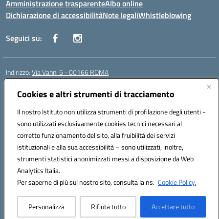
Amministrazione trasparente
Albo online
Dichiarazione di accessibilità
Note legali
Whistleblowing
Seguici su:
Indirizzo:
Via Vanni 5 - 00166 ROMA
Centralino:
06 66180851
Email:
RMIC86500P@istruzione.it
Posta elettronica certificata (PEC):
Cookies e altri strumenti di tracciamento
RMIC86500P@pec.istruzione.it
Codice fiscale: 97197050582
Il nostro Istituto non utilizza strumenti di profilazione degli utenti -
Codice meccanografico:
RMIC86500P
sono utilizzati esclusivamente cookies tecnici necessari al
Codice Indice delle Pubbliche Amministrazioni (IPA): istsc_RMIC86500P
corretto funzionamento del sito, alla fruibilità dei servizi
Codice unico di fatturazione (CUF): UFSRRZ
istituzionali e alla sua accessibilità – sono utilizzati, inoltre,
strumenti statistici anonimizzati messi a disposizione da Web
Analytics Italia.
Hosting & Powered by 3D Solution S.r.l.
Per saperne di più sul nostro sito, consulta la ns.
Cookie Policy.
Concept & Design by Designers Italia
Personalizza
Rifiuta tutto
Accettare tutto