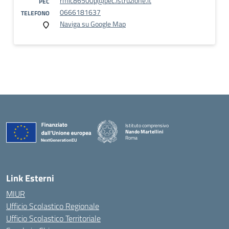
rmic86500p@pec.istruzione.it
PEC
0666181637
TELEFONO
Naviga su Google Map
Istituto comprensivo
Nando Martellini
Roma
— Visita la pagina iniziale della scuola
Link Esterni
MIUR
Ufficio Scolastico Regionale
Ufficio Scolastico Territoriale