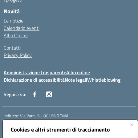
Novità
Le notizie
Calendario eventi
Albo Online
Contatti
Privacy Policy
Amministrazione trasparente
Albo online
Dichiarazione di accessibilità
Note legali
Whistleblowing
Seguici su:
Indirizzo:
Via Vanni 5 - 00166 ROMA
Centralino:
06 66180851
Email:
RMIC86500P@istruzione.it
Posta elettronica certificata (PEC):
Cookies e altri strumenti di tracciamento
RMIC86500P@pec.istruzione.it