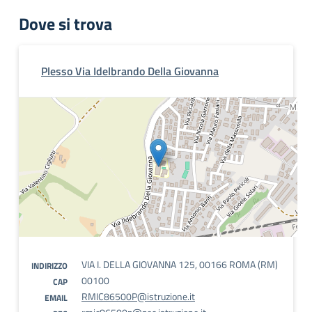
Dove si trova
Plesso Via Idelbrando Della Giovanna
VIA I. DELLA GIOVANNA 125, 00166 ROMA (RM)
INDIRIZZO
00100
CAP
RMIC86500P@istruzione.it
EMAIL