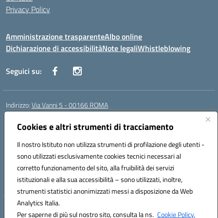
Privacy Policy
Amministrazione trasparente
Albo online
Dichiarazione di accessibilità
Note legali
Whistleblowing
Seguici su:
Indirizzo:
Via Vanni 5 - 00166 ROMA
Centralino:
06 66180851
Email:
RMIC86500P@istruzione.it
Posta elettronica certificata (PEC):
Cookies e altri strumenti di tracciamento
RMIC86500P@pec.istruzione.it
Codice fiscale: 97197050582
Il nostro Istituto non utilizza strumenti di profilazione degli utenti -
Codice meccanografico:
RMIC86500P
sono utilizzati esclusivamente cookies tecnici necessari al
Codice Indice delle Pubbliche Amministrazioni (IPA): istsc_RMIC86500P
corretto funzionamento del sito, alla fruibilità dei servizi
Codice unico di fatturazione (CUF): UFSRRZ
istituzionali e alla sua accessibilità – sono utilizzati, inoltre,
strumenti statistici anonimizzati messi a disposizione da Web
Analytics Italia.
Hosting & Powered by 3D Solution S.r.l.
Per saperne di più sul nostro sito, consulta la ns.
Cookie Policy.