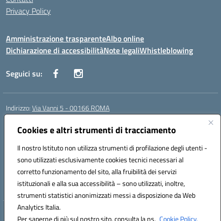
Privacy Policy
Amministrazione trasparente
Albo online
Dichiarazione di accessibilità
Note legali
Whistleblowing
Seguici su:
Indirizzo:
Via Vanni 5 - 00166 ROMA
Centralino:
06 66180851
Email:
RMIC86500P@istruzione.it
Posta elettronica certificata (PEC):
Cookies e altri strumenti di tracciamento
RMIC86500P@pec.istruzione.it
Codice fiscale: 97197050582
Il nostro Istituto non utilizza strumenti di profilazione degli utenti -
Codice meccanografico:
RMIC86500P
sono utilizzati esclusivamente cookies tecnici necessari al
Codice Indice delle Pubbliche Amministrazioni (IPA): istsc_RMIC86500P
corretto funzionamento del sito, alla fruibilità dei servizi
Codice unico di fatturazione (CUF): UFSRRZ
istituzionali e alla sua accessibilità – sono utilizzati, inoltre,
strumenti statistici anonimizzati messi a disposizione da Web
Analytics Italia.
Hosting & Powered by 3D Solution S.r.l.
Per saperne di più sul nostro sito, consulta la ns.
Cookie Policy.