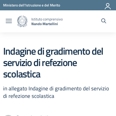
Vai ai contenuti
Vai al menu di navigazione
Vai al footer
Ministero dell'Istruzione e del Merito
Istituto comprensivo
Nando Martellini
Indagine di gradimento del
servizio di refezione
scolastica
in allegato Indagine di gradimento del servizio
di refezione scolastica