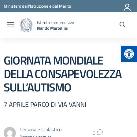
Vai ai contenuti
Vai al menu di navigazione
Vai al footer
Ministero dell'Istruzione e del Merito
Istituto comprensivo
Nando Martellini
Apr
GIORNATA MONDIALE
DELLA CONSAPEVOLEZZA
SULL’AUTISMO
7 APRILE PARCO DI VIA VANNI
Personale scolastico
0
Personale tecnico