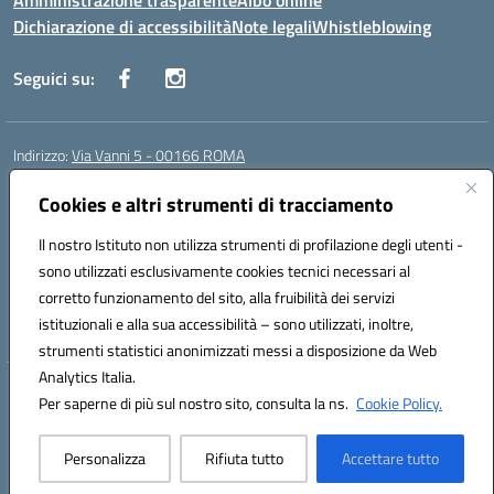
Amministrazione trasparente
Albo online
Dichiarazione di accessibilità
Note legali
Whistleblowing
Seguici su:
Indirizzo:
Via Vanni 5 - 00166 ROMA
Centralino:
06 66180851
Email:
RMIC86500P@istruzione.it
Posta elettronica certificata (PEC):
Cookies e altri strumenti di tracciamento
RMIC86500P@pec.istruzione.it
Codice fiscale: 97197050582
Il nostro Istituto non utilizza strumenti di profilazione degli utenti -
Codice meccanografico:
RMIC86500P
sono utilizzati esclusivamente cookies tecnici necessari al
Codice Indice delle Pubbliche Amministrazioni (IPA): istsc_RMIC86500P
corretto funzionamento del sito, alla fruibilità dei servizi
Codice unico di fatturazione (CUF): UFSRRZ
istituzionali e alla sua accessibilità – sono utilizzati, inoltre,
strumenti statistici anonimizzati messi a disposizione da Web
Analytics Italia.
Hosting & Powered by 3D Solution S.r.l.
Per saperne di più sul nostro sito, consulta la ns.
Cookie Policy.
Concept & Design by Designers Italia
Personalizza
Rifiuta tutto
Accettare tutto