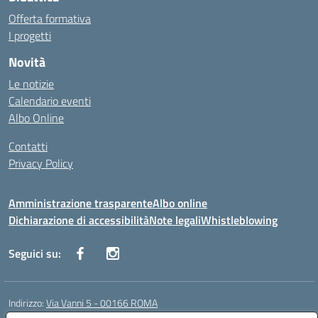
Offerta formativa
I progetti
Novità
Le notizie
Calendario eventi
Albo Online
Contatti
Privacy Policy
Amministrazione trasparente
Albo online
Dichiarazione di accessibilità
Note legali
Whistleblowing
Seguici su:
Indirizzo:
Via Vanni 5 - 00166 ROMA
Centralino:
06 66180851
Email:
RMIC86500P@istruzione.it