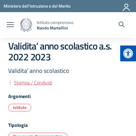
Vai ai contenuti
Vai al menu di navigazione
Vai al footer
Ministero dell'Istruzione e del Merito
Istituto comprensivo
Nando Martellini
Validita’ anno scolastico a.s.
Apr
2022 2023
Validita' anno scolastico
Stampa / Condividi
Argomenti
Istituto
Tipologia