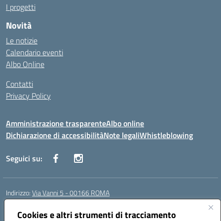
I progetti
Novità
Le notizie
Calendario eventi
Albo Online
Contatti
Privacy Policy
Amministrazione trasparente
Albo online
Dichiarazione di accessibilità
Note legali
Whistleblowing
Seguici su:
Indirizzo:
Via Vanni 5 - 00166 ROMA
Centralino:
06 66180851
Email:
RMIC86500P@istruzione.it
Posta elettronica certificata (PEC):
Cookies e altri strumenti di tracciamento
RMIC86500P@pec.istruzione.it