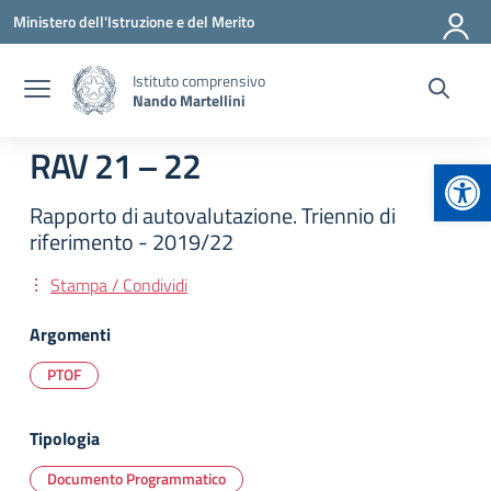
Vai ai contenuti
Vai al menu di navigazione
Vai al footer
Ministero dell'Istruzione e del Merito
Istituto comprensivo
Nando Martellini
RAV 21 – 22
Apr
Rapporto di autovalutazione. Triennio di
riferimento - 2019/22
Stampa / Condividi
Argomenti
PTOF
Tipologia
Documento Programmatico