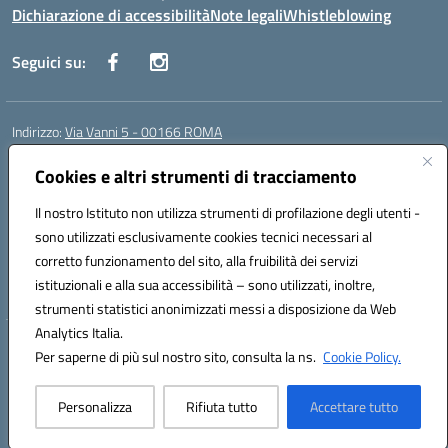
Dichiarazione di accessibilità
Note legali
Whistleblowing
Seguici su:
Indirizzo:
Via Vanni 5 - 00166 ROMA
Centralino:
06 66180851
Email:
RMIC86500P@istruzione.it
Posta elettronica certificata (PEC):
Cookies e altri strumenti di tracciamento
RMIC86500P@pec.istruzione.it
Codice fiscale: 97197050582
Il nostro Istituto non utilizza strumenti di profilazione degli utenti -
Codice meccanografico:
RMIC86500P
sono utilizzati esclusivamente cookies tecnici necessari al
Codice Indice delle Pubbliche Amministrazioni (IPA): istsc_RMIC86500P
corretto funzionamento del sito, alla fruibilità dei servizi
Codice unico di fatturazione (CUF): UFSRRZ
istituzionali e alla sua accessibilità – sono utilizzati, inoltre,
strumenti statistici anonimizzati messi a disposizione da Web
Analytics Italia.
Hosting & Powered by 3D Solution S.r.l.
Per saperne di più sul nostro sito, consulta la ns.
Cookie Policy.
Concept & Design by Designers Italia
Personalizza
Rifiuta tutto
Accettare tutto