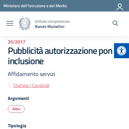
Vai ai contenuti
Vai al menu di navigazione
Vai al footer
Ministero dell'Istruzione e del Merito
Istituto comprensivo
Nando Martellini
35/2017
Apr
Pubblicità autorizzazione pon
inclusione
Affidamento servizi
Stampa / Condividi
Argomenti
Albo
Tipologia