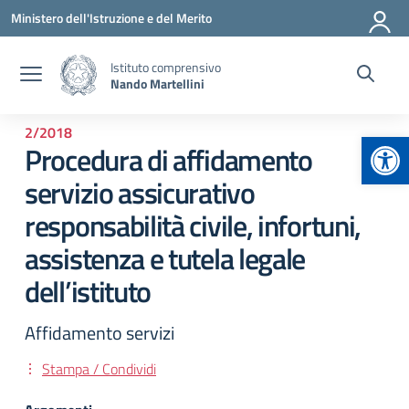
Vai ai contenuti
Vai al menu di navigazione
Vai al footer
Ministero dell'Istruzione e del Merito
Istituto comprensivo
Nando Martellini
2/2018
Apr
Procedura di affidamento
servizio assicurativo
responsabilità civile, infortuni,
assistenza e tutela legale
dell’istituto
Affidamento servizi
Stampa / Condividi