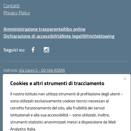
Contatti
Privacy Policy
Amministrazione trasparente
Albo online
Dichiarazione di accessibilità
Note legali
Whistleblowing
Seguici su:
Indirizzo:
Via Vanni 5 - 00166 ROMA
Centralino:
06 66180851
Email:
RMIC86500P@istruzione.it
Posta elettronica certificata (PEC):
Cookies e altri strumenti di tracciamento
RMIC86500P@pec.istruzione.it
Codice fiscale: 97197050582
Il nostro Istituto non utilizza strumenti di profilazione degli utenti -
Codice meccanografico:
RMIC86500P
sono utilizzati esclusivamente cookies tecnici necessari al
Codice Indice delle Pubbliche Amministrazioni (IPA): istsc_RMIC86500P
corretto funzionamento del sito, alla fruibilità dei servizi
Codice unico di fatturazione (CUF): UFSRRZ
istituzionali e alla sua accessibilità – sono utilizzati, inoltre,
strumenti statistici anonimizzati messi a disposizione da Web
Analytics Italia.