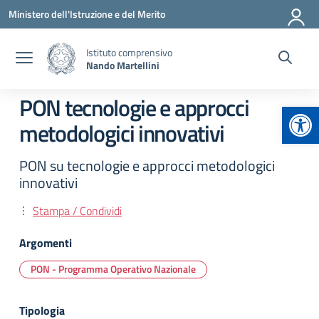
Vai ai contenuti
Vai al menu di navigazione
Vai al footer
Ministero dell'Istruzione e del Merito
Istituto comprensivo
Nando Martellini
PON tecnologie e approcci
Apr
metodologici innovativi
PON su tecnologie e approcci metodologici
innovativi
Stampa / Condividi
Argomenti
PON - Programma Operativo Nazionale
Tipologia