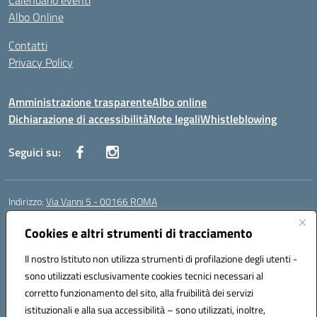
Calendario eventi
Albo Online
Contatti
Privacy Policy
Amministrazione trasparente
Albo online
Dichiarazione di accessibilità
Note legali
Whistleblowing
Seguici su:
Indirizzo:
Via Vanni 5 - 00166 ROMA
Centralino:
06 66180851
Email:
RMIC86500P@istruzione.it
Posta elettronica certificata (PEC):
Cookies e altri strumenti di tracciamento
RMIC86500P@pec.istruzione.it
Codice fiscale: 97197050582
Il nostro Istituto non utilizza strumenti di profilazione degli utenti -
Codice meccanografico:
RMIC86500P
sono utilizzati esclusivamente cookies tecnici necessari al
Codice Indice delle Pubbliche Amministrazioni (IPA): istsc_RMIC86500P
corretto funzionamento del sito, alla fruibilità dei servizi
Codice unico di fatturazione (CUF): UFSRRZ
istituzionali e alla sua accessibilità – sono utilizzati, inoltre,