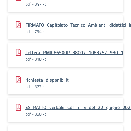
pdf - 347 kb
FIRMATO_Capitolato_Tecnico_Ambienti_didattici_in
pdf - 754 kb
Lettera_RMIC86500P_38007_1083752_980_1
pdf - 318 kb
richiesta_disponibilit_
pdf - 377 kb
ESTRATTO_verbale_CdI_n._5_del_22_giugno_202
pdf - 350 kb