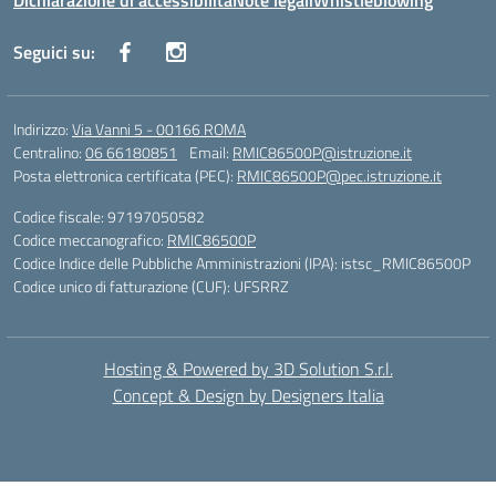
Dichiarazione di accessibilità
Note legali
Whistleblowing
Seguici su:
Indirizzo:
Via Vanni 5 - 00166 ROMA
Centralino:
06 66180851
Email:
RMIC86500P@istruzione.it
Posta elettronica certificata (PEC):
RMIC86500P@pec.istruzione.it
Codice fiscale: 97197050582
Codice meccanografico:
RMIC86500P
Codice Indice delle Pubbliche Amministrazioni (IPA): istsc_RMIC86500P
Codice unico di fatturazione (CUF): UFSRRZ
Hosting & Powered by 3D Solution S.r.l.
Concept & Design by Designers Italia