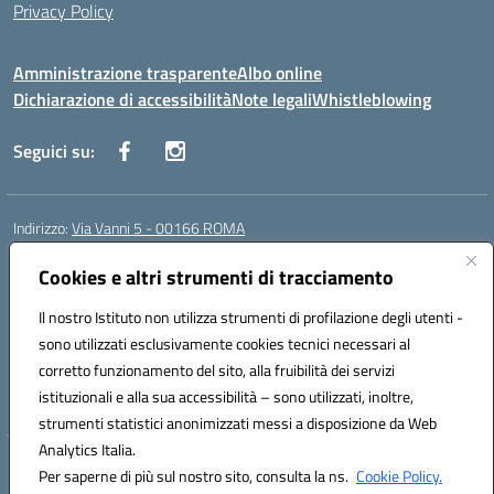
Privacy Policy
Amministrazione trasparente
Albo online
Dichiarazione di accessibilità
Note legali
Whistleblowing
Seguici su:
Indirizzo:
Via Vanni 5 - 00166 ROMA
Centralino:
06 66180851
Email:
RMIC86500P@istruzione.it
Posta elettronica certificata (PEC):
Cookies e altri strumenti di tracciamento
RMIC86500P@pec.istruzione.it
Codice fiscale: 97197050582
Il nostro Istituto non utilizza strumenti di profilazione degli utenti -
Codice meccanografico:
RMIC86500P
sono utilizzati esclusivamente cookies tecnici necessari al
Codice Indice delle Pubbliche Amministrazioni (IPA): istsc_RMIC86500P
corretto funzionamento del sito, alla fruibilità dei servizi
Codice unico di fatturazione (CUF): UFSRRZ
istituzionali e alla sua accessibilità – sono utilizzati, inoltre,
strumenti statistici anonimizzati messi a disposizione da Web
Analytics Italia.
Hosting & Powered by 3D Solution S.r.l.
Per saperne di più sul nostro sito, consulta la ns.
Cookie Policy.
Concept & Design by Designers Italia