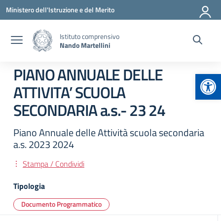
Vai ai contenuti
Vai al menu di navigazione
Vai al footer
Ministero dell'Istruzione e del Merito
Istituto comprensivo
Nando Martellini
PIANO ANNUALE DELLE
Apr
ATTIVITA’ SCUOLA
SECONDARIA a.s.- 23 24
Piano Annuale delle Attività scuola secondaria
a.s. 2023 2024
Stampa / Condividi
Tipologia
Documento Programmatico