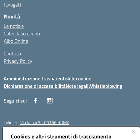
I progetti
Novità
Le notizie
Calendario eventi
Albo Online
Contatti
Privacy Policy
Amministrazione trasparente
Albo online
Dichiarazione di accessibilità
Note legali
Whistleblowing
Seguici su:
Indirizzo:
Via Vanni 5 - 00166 ROMA
Centralino:
06 66180851
Email:
RMIC86500P@istruzione.it
Posta elettronica certificata (PEC):
Cookies e altri strumenti di tracciamento
RMIC86500P@pec.istruzione.it