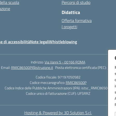
della scuola
Percorsi di studio
azione
Didattica
Offerta formativa
I progetti
e di accessibilità
Note legali
Whistleblowing
Indirizzo:
Via Vanni 5 - 00166 ROMA
Email:
RMIC86500P@istruzione.it
Posta elettronica certificata (PEC):
RMIC
Codice fiscale: 97197050582
Codice meccanografico:
RMIC86500P
Codice Indice delle Pubbliche Amministrazioni (IPA): istsc_RMIC86500P
Codice unico di fatturazione (CUF): UFSRRZ
Hosting & Powered by 3D Solution S.r.l.