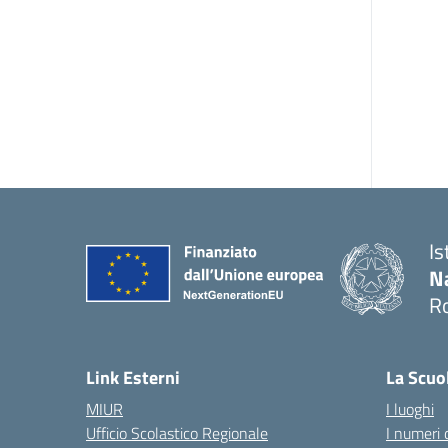
Is
N
R
— 
Link Esterni
La Scuo
MIUR
I luoghi
Ufficio Scolastico Regionale
I numeri 