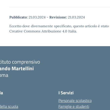
Pubblicato:
21.03.2024
-
Revisione:
21.03.2024
Eccetto dove diversamente specificato, questo articolo è stato 
Creative Commons Attribuzione 4.0 Italia.
tituto comprensivo
ando Martellini
oma
Visita la pagina iniziale della scuola
la
I Servizi
Personale scolastico
della scuola
Famiglie e studenti