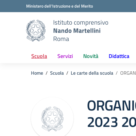
Vai ai contenuti
Vai al menu di navigazione
Vai al footer
Ministero dell'Istruzione e del Merito
Istituto comprensivo
Nando Martellini
Roma
Scuola
Servizi
Novità
Didattica
Home
Scuola
Le carte della scuola
ORGANI
ORGANI
2023 2