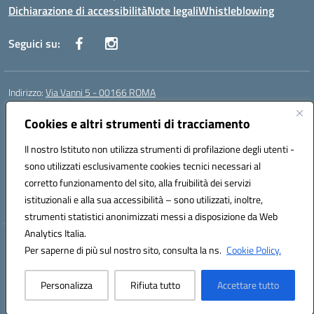
Dichiarazione di accessibilità
Note legali
Whistleblowing
Seguici su:
Indirizzo:
Via Vanni 5 - 00166 ROMA
Centralino:
06 66180851
Email:
RMIC86500P@istruzione.it
Posta elettronica certificata (PEC):
Cookies e altri strumenti di tracciamento
RMIC86500P@pec.istruzione.it
Codice fiscale: 97197050582
Il nostro Istituto non utilizza strumenti di profilazione degli utenti -
Codice meccanografico:
RMIC86500P
sono utilizzati esclusivamente cookies tecnici necessari al
Codice Indice delle Pubbliche Amministrazioni (IPA): istsc_RMIC86500P
corretto funzionamento del sito, alla fruibilità dei servizi
Codice unico di fatturazione (CUF): UFSRRZ
istituzionali e alla sua accessibilità – sono utilizzati, inoltre,
strumenti statistici anonimizzati messi a disposizione da Web
Analytics Italia.
Hosting & Powered by 3D Solution S.r.l.
Per saperne di più sul nostro sito, consulta la ns.
Cookie Policy.
Concept & Design by Designers Italia
Personalizza
Rifiuta tutto
Accettare tutto