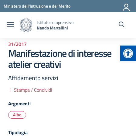
Vai ai contenuti
Vai al menu di navigazione
Vai al footer
Ministero dell'Istruzione e del Merito
Istituto comprensivo
Nando Martellini
31/2017
Apr
Manifestazione di interesse
atelier creativi
Affidamento servizi
Stampa / Condividi
Argomenti
Albo
Tipologia