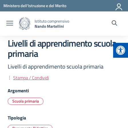
Vai ai contenuti
Vai al menu di navigazione
Vai al footer
Ministero dell'Istruzione e del Merito
Istituto comprensivo
Nando Martellini
Livelli di apprendimento scuola
Apr
primaria
Livelli di apprendimento scuola primaria
Stampa / Condividi
Argomenti
Scuola primaria
Tipologia