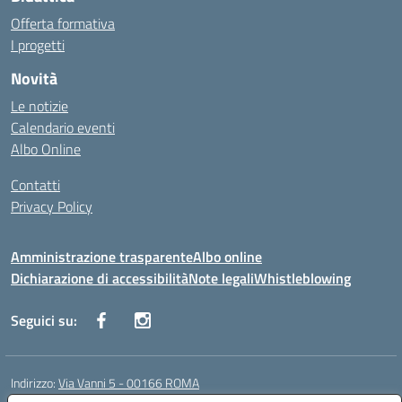
Offerta formativa
I progetti
Novità
Le notizie
Calendario eventi
Albo Online
Contatti
Privacy Policy
Amministrazione trasparente
Albo online
Dichiarazione di accessibilità
Note legali
Whistleblowing
Seguici su:
Indirizzo:
Via Vanni 5 - 00166 ROMA
Centralino:
06 66180851
Email:
RMIC86500P@istruzione.it