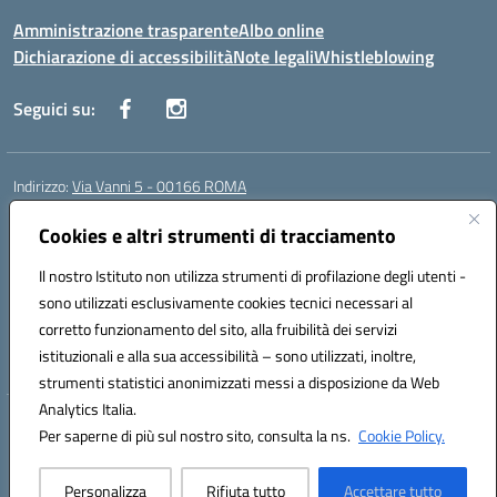
Amministrazione trasparente
Albo online
Dichiarazione di accessibilità
Note legali
Whistleblowing
Seguici su:
Indirizzo:
Via Vanni 5 - 00166 ROMA
Centralino:
06 66180851
Email:
RMIC86500P@istruzione.it
Posta elettronica certificata (PEC):
Cookies e altri strumenti di tracciamento
RMIC86500P@pec.istruzione.it
Codice fiscale: 97197050582
Il nostro Istituto non utilizza strumenti di profilazione degli utenti -
Codice meccanografico:
RMIC86500P
sono utilizzati esclusivamente cookies tecnici necessari al
Codice Indice delle Pubbliche Amministrazioni (IPA): istsc_RMIC86500P
corretto funzionamento del sito, alla fruibilità dei servizi
Codice unico di fatturazione (CUF): UFSRRZ
istituzionali e alla sua accessibilità – sono utilizzati, inoltre,
strumenti statistici anonimizzati messi a disposizione da Web
Analytics Italia.
Hosting & Powered by 3D Solution S.r.l.
Per saperne di più sul nostro sito, consulta la ns.
Cookie Policy.
Concept & Design by Designers Italia
Personalizza
Rifiuta tutto
Accettare tutto