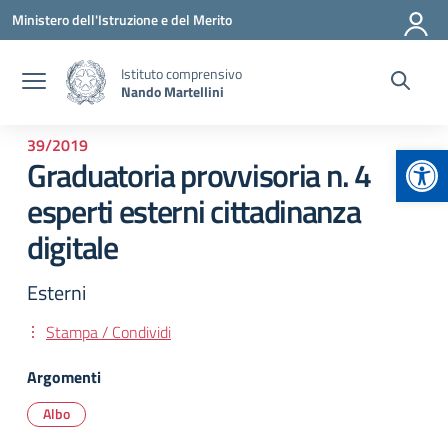
Vai ai contenuti
Vai al menu di navigazione
Vai al footer
Ministero dell'Istruzione e del Merito
Istituto comprensivo
Nando Martellini
39/2019
Apr
Graduatoria provvisoria n. 4
esperti esterni cittadinanza
digitale
Esterni
Stampa / Condividi
Argomenti
Albo