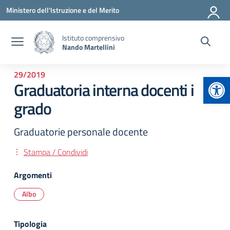
Vai ai contenuti
Vai al menu di navigazione
Vai al footer
Ministero dell'Istruzione e del Merito
Istituto comprensivo
Nando Martellini
29/2019
Apr
Graduatoria interna docenti i
grado
Graduatorie personale docente
Stampa / Condividi
Argomenti
Albo
Tipologia