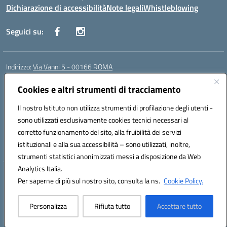
Dichiarazione di accessibilità
Note legali
Whistleblowing
Seguici su:
Indirizzo:
Via Vanni 5 - 00166 ROMA
Centralino:
06 66180851
Email:
RMIC86500P@istruzione.it
Posta elettronica certificata (PEC):
Cookies e altri strumenti di tracciamento
RMIC86500P@pec.istruzione.it
Codice fiscale: 97197050582
Il nostro Istituto non utilizza strumenti di profilazione degli utenti -
Codice meccanografico:
RMIC86500P
sono utilizzati esclusivamente cookies tecnici necessari al
Codice Indice delle Pubbliche Amministrazioni (IPA): istsc_RMIC86500P
corretto funzionamento del sito, alla fruibilità dei servizi
Codice unico di fatturazione (CUF): UFSRRZ
istituzionali e alla sua accessibilità – sono utilizzati, inoltre,
strumenti statistici anonimizzati messi a disposizione da Web
Analytics Italia.
Hosting & Powered by 3D Solution S.r.l.
Per saperne di più sul nostro sito, consulta la ns.
Cookie Policy.
Concept & Design by Designers Italia
Personalizza
Rifiuta tutto
Accettare tutto