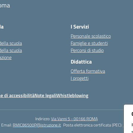
oma
Visita la pagina iniziale della scuola
la
I Servizi
Personale scolastico
della scuola
Famiglie e studenti
della scuola
Percorsi di studio
azione
Didattica
Offerta formativa
I progetti
e di accessibilità
Note legali
Whistleblowing
Indirizzo:
Via Vanni 5 - 00166 ROMA
Email:
RMIC86500P@istruzione.it
Posta elettronica certificata (PEC):
RMIC