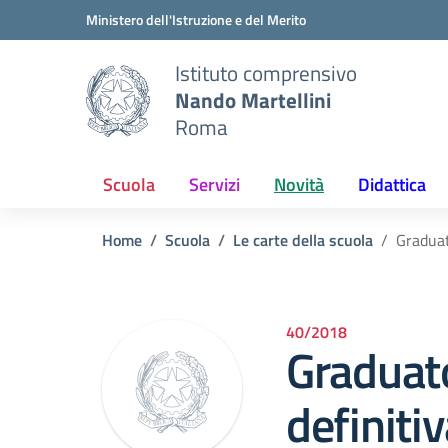
Vai ai contenuti
Vai al menu di navigazione
Vai al footer
Ministero dell'Istruzione e del Merito
Istituto comprensivo
Nando Martellini
Roma
Scuola
Servizi
Novità
Didattica
Home
Scuola
Le carte della scuola
Graduat
40/2018
Graduato
definiti