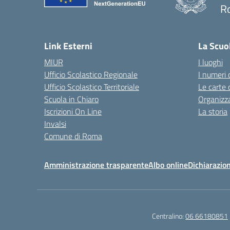
R
— 
Link Esterni
La Scuo
MIUR
I luoghi
Ufficio Scolastico Regionale
I numeri 
Ufficio Scolastico Territoriale
Le carte 
Scuola in Chiaro
Organizz
Iscrizioni On Line
La storia
Invalsi
Comune di Roma
Amministrazione trasparente
Albo online
Dichiarazion
Centralino:
06 66180851