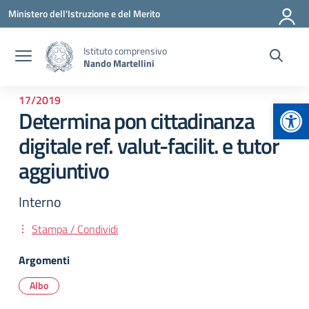
Vai ai contenuti
Vai al menu di navigazione
Vai al footer
Ministero dell'Istruzione e del Merito
Istituto comprensivo
Nando Martellini
17/2019
Apr
Determina pon cittadinanza
digitale ref. valut-facilit. e tutor
aggiuntivo
Interno
Stampa / Condividi
Argomenti
Albo