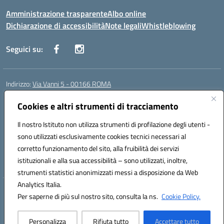
Amministrazione trasparente
Albo online
Dichiarazione di accessibilità
Note legali
Whistleblowing
Seguici su:
Indirizzo:
Via Vanni 5 - 00166 ROMA
Centralino:
06 66180851
Email:
RMIC86500P@istruzione.it
Posta elettronica certificata (PEC):
Cookies e altri strumenti di tracciamento
RMIC86500P@pec.istruzione.it
Codice fiscale: 97197050582
Il nostro Istituto non utilizza strumenti di profilazione degli utenti -
Codice meccanografico:
RMIC86500P
sono utilizzati esclusivamente cookies tecnici necessari al
Codice Indice delle Pubbliche Amministrazioni (IPA): istsc_RMIC86500P
corretto funzionamento del sito, alla fruibilità dei servizi
Codice unico di fatturazione (CUF): UFSRRZ
istituzionali e alla sua accessibilità – sono utilizzati, inoltre,
strumenti statistici anonimizzati messi a disposizione da Web
Analytics Italia.
Hosting & Powered by 3D Solution S.r.l.
Per saperne di più sul nostro sito, consulta la ns.
Cookie Policy.
Concept & Design by Designers Italia
Personalizza
Rifiuta tutto
Accettare tutto