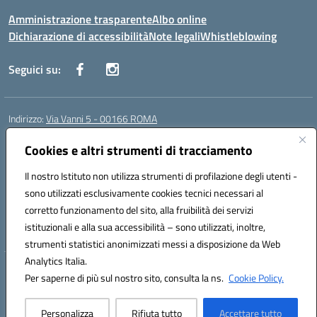
Amministrazione trasparente
Albo online
Dichiarazione di accessibilità
Note legali
Whistleblowing
Seguici su:
Indirizzo:
Via Vanni 5 - 00166 ROMA
Centralino:
06 66180851
Email:
RMIC86500P@istruzione.it
Posta elettronica certificata (PEC):
Cookies e altri strumenti di tracciamento
RMIC86500P@pec.istruzione.it
Codice fiscale: 97197050582
Il nostro Istituto non utilizza strumenti di profilazione degli utenti -
Codice meccanografico:
RMIC86500P
sono utilizzati esclusivamente cookies tecnici necessari al
Codice Indice delle Pubbliche Amministrazioni (IPA): istsc_RMIC86500P
corretto funzionamento del sito, alla fruibilità dei servizi
Codice unico di fatturazione (CUF): UFSRRZ
istituzionali e alla sua accessibilità – sono utilizzati, inoltre,
strumenti statistici anonimizzati messi a disposizione da Web
Analytics Italia.
Hosting & Powered by 3D Solution S.r.l.
Per saperne di più sul nostro sito, consulta la ns.
Cookie Policy.
Concept & Design by Designers Italia
Personalizza
Rifiuta tutto
Accettare tutto