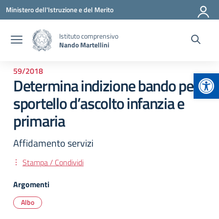
Vai ai contenuti
Vai al menu di navigazione
Vai al footer
Ministero dell'Istruzione e del Merito
Istituto comprensivo
Nando Martellini
59/2018
Apr
Determina indizione bando per
sportello d’ascolto infanzia e
primaria
Affidamento servizi
Stampa / Condividi
Argomenti
Albo