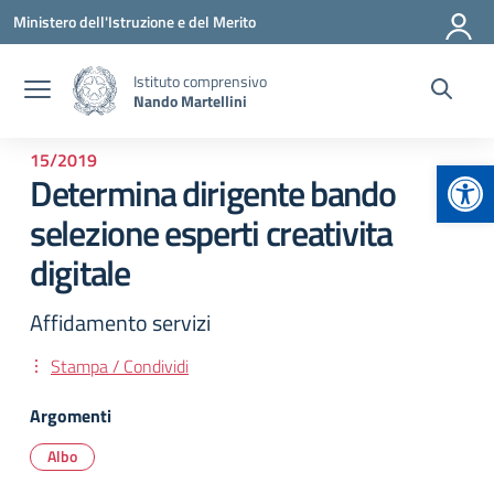
Vai ai contenuti
Vai al menu di navigazione
Vai al footer
Ministero dell'Istruzione e del Merito
Istituto comprensivo
Nando Martellini
15/2019
Apr
Determina dirigente bando
selezione esperti creativita
digitale
Affidamento servizi
Stampa / Condividi
Argomenti
Albo