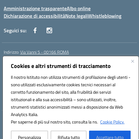
Amministrazione trasparente
Albo online
Dichiarazione di accessibilità
Note legali
Whistleblowing
Seguici su:
Indirizzo:
Via Vanni 5 - 00166 ROMA
Centralino:
06 66180851
Email:
RMIC86500P@istruzione.it
Posta elettronica certificata (PEC):
Cookies e altri strumenti di tracciamento
RMIC86500P@pec.istruzione.it
Codice fiscale: 97197050582
Il nostro Istituto non utilizza strumenti di profilazione degli utenti -
Codice meccanografico:
RMIC86500P
sono utilizzati esclusivamente cookies tecnici necessari al
Codice Indice delle Pubbliche Amministrazioni (IPA): istsc_RMIC86500P
corretto funzionamento del sito, alla fruibilità dei servizi
Codice unico di fatturazione (CUF): UFSRRZ
istituzionali e alla sua accessibilità – sono utilizzati, inoltre,
strumenti statistici anonimizzati messi a disposizione da Web
Analytics Italia.
Hosting & Powered by 3D Solution S.r.l.
Per saperne di più sul nostro sito, consulta la ns.
Cookie Policy.
Concept & Design by Designers Italia
Personalizza
Rifiuta tutto
Accettare tutto