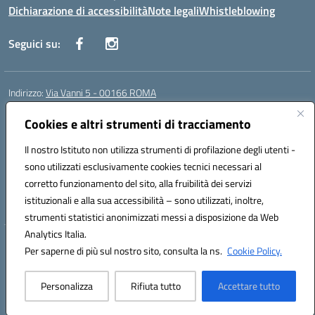
Dichiarazione di accessibilità
Note legali
Whistleblowing
Seguici su:
Indirizzo:
Via Vanni 5 - 00166 ROMA
Centralino:
06 66180851
Email:
RMIC86500P@istruzione.it
Posta elettronica certificata (PEC):
Cookies e altri strumenti di tracciamento
RMIC86500P@pec.istruzione.it
Codice fiscale: 97197050582
Il nostro Istituto non utilizza strumenti di profilazione degli utenti -
Codice meccanografico:
RMIC86500P
sono utilizzati esclusivamente cookies tecnici necessari al
Codice Indice delle Pubbliche Amministrazioni (IPA): istsc_RMIC86500P
corretto funzionamento del sito, alla fruibilità dei servizi
Codice unico di fatturazione (CUF): UFSRRZ
istituzionali e alla sua accessibilità – sono utilizzati, inoltre,
strumenti statistici anonimizzati messi a disposizione da Web
Analytics Italia.
Hosting & Powered by 3D Solution S.r.l.
Per saperne di più sul nostro sito, consulta la ns.
Cookie Policy.
Concept & Design by Designers Italia
Personalizza
Rifiuta tutto
Accettare tutto