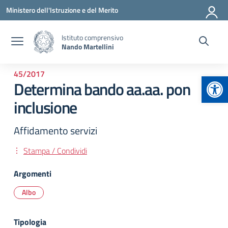
Vai ai contenuti
Vai al menu di navigazione
Vai al footer
Ministero dell'Istruzione e del Merito
Istituto comprensivo
Nando Martellini
45/2017
Apr
Determina bando aa.aa. pon
inclusione
Affidamento servizi
Stampa / Condividi
Argomenti
Albo
Tipologia