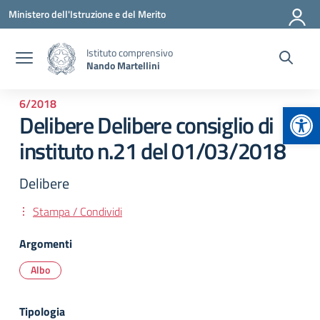
Vai ai contenuti
Vai al menu di navigazione
Vai al footer
Ministero dell'Istruzione e del Merito
Istituto comprensivo
Nando Martellini
6/2018
Apr
Delibere Delibere consiglio di
instituto n.21 del 01/03/2018
Delibere
Stampa / Condividi
Argomenti
Albo
Tipologia