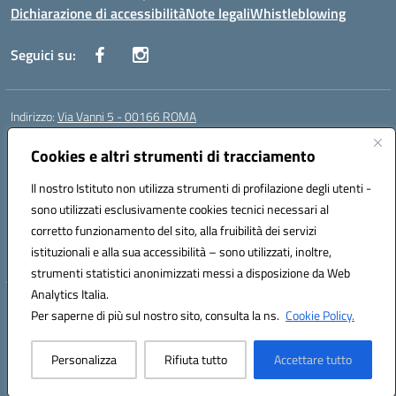
Dichiarazione di accessibilità
Note legali
Whistleblowing
Seguici su:
Indirizzo:
Via Vanni 5 - 00166 ROMA
Centralino:
06 66180851
Email:
RMIC86500P@istruzione.it
Posta elettronica certificata (PEC):
Cookies e altri strumenti di tracciamento
RMIC86500P@pec.istruzione.it
Codice fiscale: 97197050582
Il nostro Istituto non utilizza strumenti di profilazione degli utenti -
Codice meccanografico:
RMIC86500P
sono utilizzati esclusivamente cookies tecnici necessari al
Codice Indice delle Pubbliche Amministrazioni (IPA): istsc_RMIC86500P
corretto funzionamento del sito, alla fruibilità dei servizi
Codice unico di fatturazione (CUF): UFSRRZ
istituzionali e alla sua accessibilità – sono utilizzati, inoltre,
strumenti statistici anonimizzati messi a disposizione da Web
Analytics Italia.
Hosting & Powered by 3D Solution S.r.l.
Per saperne di più sul nostro sito, consulta la ns.
Cookie Policy.
Concept & Design by Designers Italia
Personalizza
Rifiuta tutto
Accettare tutto