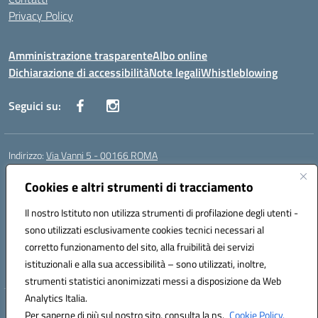
Privacy Policy
Amministrazione trasparente
Albo online
Dichiarazione di accessibilità
Note legali
Whistleblowing
Seguici su:
Indirizzo:
Via Vanni 5 - 00166 ROMA
Centralino:
06 66180851
Email:
RMIC86500P@istruzione.it
Posta elettronica certificata (PEC):
Cookies e altri strumenti di tracciamento
RMIC86500P@pec.istruzione.it
Codice fiscale: 97197050582
Il nostro Istituto non utilizza strumenti di profilazione degli utenti -
Codice meccanografico:
RMIC86500P
sono utilizzati esclusivamente cookies tecnici necessari al
Codice Indice delle Pubbliche Amministrazioni (IPA): istsc_RMIC86500P
corretto funzionamento del sito, alla fruibilità dei servizi
Codice unico di fatturazione (CUF): UFSRRZ
istituzionali e alla sua accessibilità – sono utilizzati, inoltre,
strumenti statistici anonimizzati messi a disposizione da Web
Analytics Italia.
Hosting & Powered by 3D Solution S.r.l.
Per saperne di più sul nostro sito, consulta la ns.
Cookie Policy.