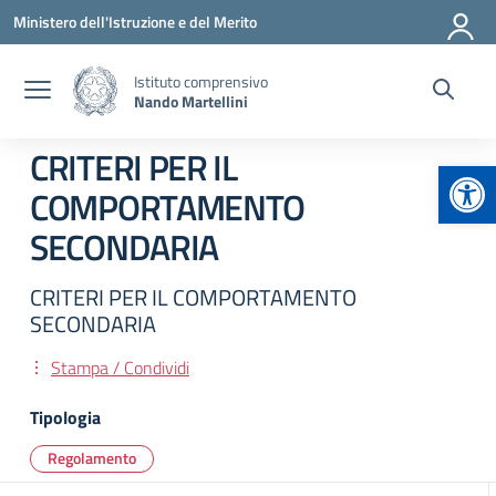
Vai ai contenuti
Vai al menu di navigazione
Vai al footer
Ministero dell'Istruzione e del Merito
Istituto comprensivo
Nando Martellini
CRITERI PER IL
Apr
COMPORTAMENTO
SECONDARIA
CRITERI PER IL COMPORTAMENTO
SECONDARIA
Stampa / Condividi
Tipologia
Regolamento