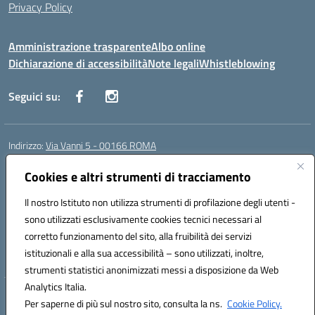
Privacy Policy
Amministrazione trasparente
Albo online
Dichiarazione di accessibilità
Note legali
Whistleblowing
Seguici su:
Indirizzo:
Via Vanni 5 - 00166 ROMA
Centralino:
06 66180851
Email:
RMIC86500P@istruzione.it
Posta elettronica certificata (PEC):
Cookies e altri strumenti di tracciamento
RMIC86500P@pec.istruzione.it
Codice fiscale: 97197050582
Il nostro Istituto non utilizza strumenti di profilazione degli utenti -
Codice meccanografico:
RMIC86500P
sono utilizzati esclusivamente cookies tecnici necessari al
Codice Indice delle Pubbliche Amministrazioni (IPA): istsc_RMIC86500P
corretto funzionamento del sito, alla fruibilità dei servizi
Codice unico di fatturazione (CUF): UFSRRZ
istituzionali e alla sua accessibilità – sono utilizzati, inoltre,
strumenti statistici anonimizzati messi a disposizione da Web
Analytics Italia.
Hosting & Powered by 3D Solution S.r.l.
Per saperne di più sul nostro sito, consulta la ns.
Cookie Policy.
Concept & Design by Designers Italia