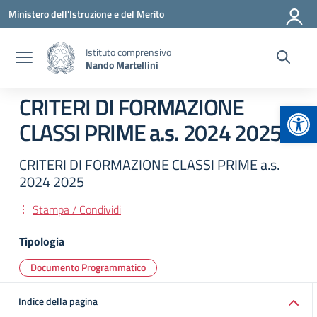
Vai ai contenuti
Vai al menu di navigazione
Vai al footer
Ministero dell'Istruzione e del Merito
Istituto comprensivo
Nando Martellini
CRITERI DI FORMAZIONE
Apr
CLASSI PRIME a.s. 2024 2025
CRITERI DI FORMAZIONE CLASSI PRIME a.s.
2024 2025
Stampa / Condividi
Tipologia
Documento Programmatico
Indice della pagina