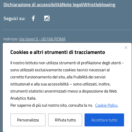
Dichiarazione di accessibilità
Note legali
Whistleblowing
Seguici su:
Indirizzo:
Via Vanni 5 - 00166 ROMA
Centralino:
06 66180851
Email:
RMIC86500P@istruzione.it
Posta elettronica certificata (PEC):
Cookies e altri strumenti di tracciamento
RMIC86500P@pec.istruzione.it
Codice fiscale: 97197050582
Il nostro Istituto non utilizza strumenti di profilazione degli utenti -
Codice meccanografico:
RMIC86500P
sono utilizzati esclusivamente cookies tecnici necessari al
Codice Indice delle Pubbliche Amministrazioni (IPA): istsc_RMIC86500P
corretto funzionamento del sito, alla fruibilità dei servizi
Codice unico di fatturazione (CUF): UFSRRZ
istituzionali e alla sua accessibilità – sono utilizzati, inoltre,
strumenti statistici anonimizzati messi a disposizione da Web
Analytics Italia.
Hosting & Powered by 3D Solution S.r.l.
Per saperne di più sul nostro sito, consulta la ns.
Cookie Policy.
Concept & Design by Designers Italia
Personalizza
Rifiuta tutto
Accettare tutto