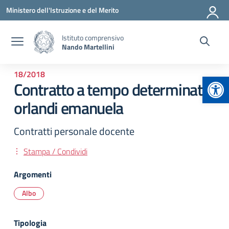
Vai ai contenuti
Vai al menu di navigazione
Vai al footer
Ministero dell'Istruzione e del Merito
Istituto comprensivo
Nando Martellini
18/2018
Apr
Contratto a tempo determinato:
orlandi emanuela
Contratti personale docente
Stampa / Condividi
Argomenti
Albo
Tipologia